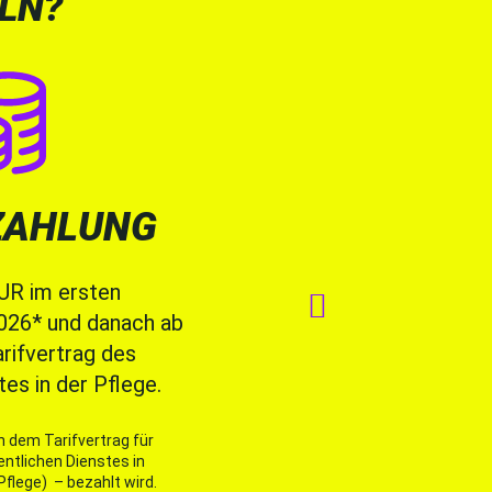
LN?
ZAHLUNG
FINAN
FÖRD
EUR im ersten

2026* und danach ab
Unter bestimmten
rifvertrag des
kann der Wechsel in 
tes in der Pflege.
Agentur für Arbeit 
werden, z. B. du
h dem Tarifvertrag für
ntlichen Dienstes in
Lehrgangs
flege) – bezahlt wird.