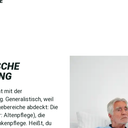
E
SCHE
UNG
nt mit der
. Generalistisch, weil
gebereiche abdeckt: Die
: Altenpflege), die
kenpflege. Heißt, du