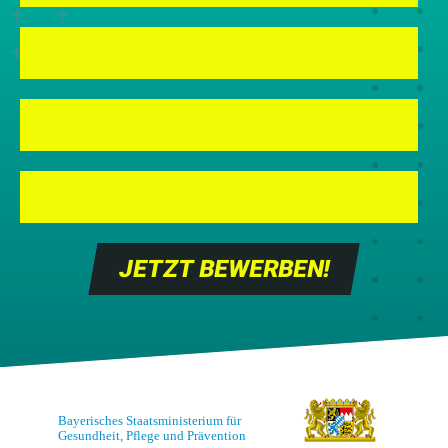

INFOS FÜR SCHULEN

ÜBER DIE KAMPAGNE NEUEPFLEGE.BAYERN

INFOS FÜR AUSBILDUNGSSTÄTTEN
JETZT BEWERBEN!