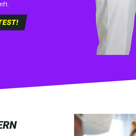
nft.
TEST!
ERN