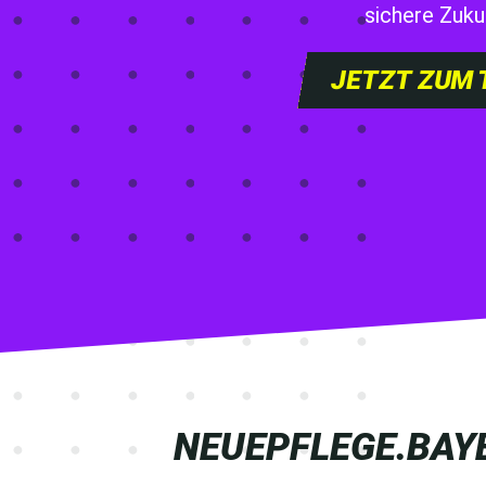
sichere Zuku
JETZT ZUM 
NEUEPFLEGE.­BAY