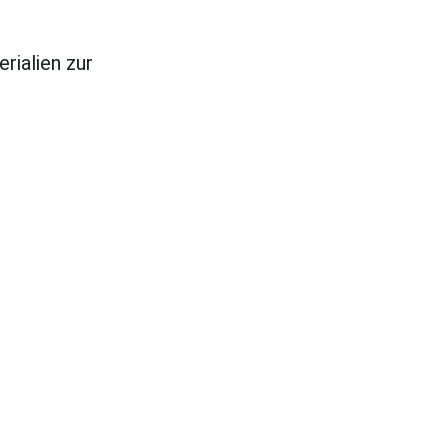
rialien zur
PRESSE­MITGLIEDER
Mehr erfahren