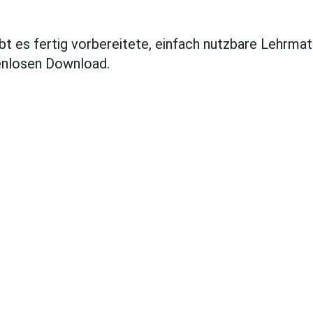
t es fertig vorbereitete, einfach nutzbare Lehrmate
enlosen Download.
TRÄGER DER
PRAKTISCHEN
AUSBILDUNG UND
PFLEGESCHULEN
Mehr erfahren