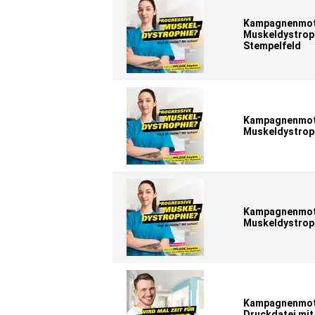
Kampagnenmoti
Muskeldystroph
Stempelfeld
Kampagnenmoti
Muskeldystrop
Kampagnenmoti
Muskeldystrop
Kampagnenmotiv
Druckdatei mit