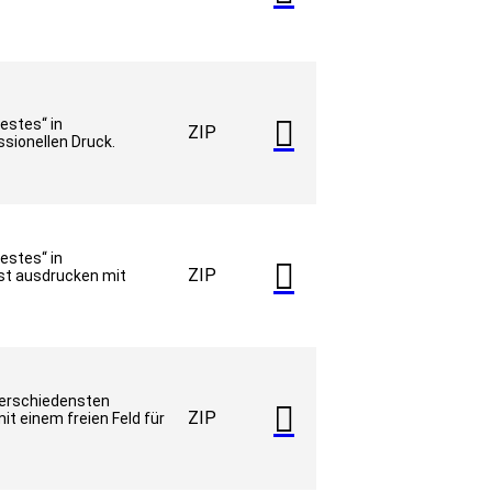

estes“ in
ZIP
sionellen Druck.
estes“ in

ZIP
st ausdrucken mit
verschiedensten

ZIP
it einem freien Feld für