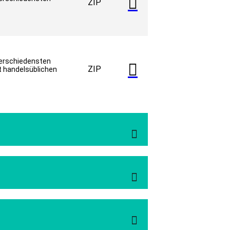

ZIP
verschiedensten

ZIP
t handelsüblichen


