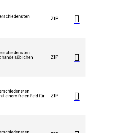

verschiedensten
ZIP
verschiedensten

ZIP
t handelsüblichen
verschiedensten

ZIP
it einem freien Feld für
verschiedensten