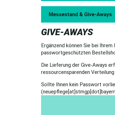
Messestand & Give-Aways
GIVE-AWAYS
Ergänzend können Sie bei Ihrem 
passwortgeschützten Bestellsho
Die Lieferung der Give-Aways er
ressourcensparenden Verteilung 
Sollte Ihnen kein Passwort vorli
(neuepflege[at]stmgp[dot]bayern